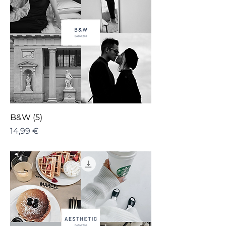
B&W (5)
Cena
14,99 €