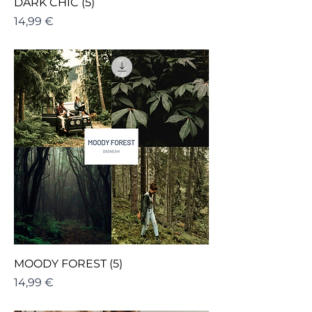
DARK CHIC (5)
Cena
14,99 €
MOODY FOREST (5)
Cena
14,99 €