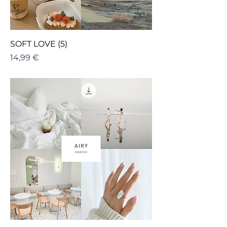
SOFT LOVE (5)
Cena
14,99 €