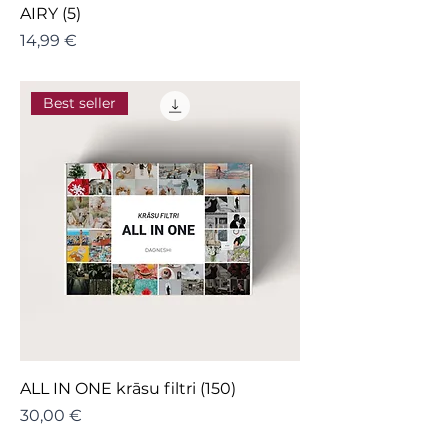
AIRY (5)
Cena
14,99 €
Best seller
ALL IN ONE krāsu filtri (150)
Cena
30,00 €