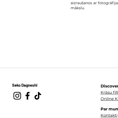
aizraušanos ar fotogrāfija
mākslu.
Seko Dagneshi
Discove
Krāsu filt
Online K
Par mu
Kontakti