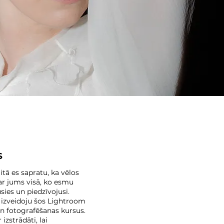
S
tā es sapratu, ka vēlos
 ar jums visā, ko esmu
sies un piedzīvojusi.
 izveidoju šos Lightroom
un fotografēšanas kursus.
r izstrādāti, lai