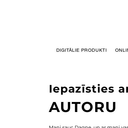
DIGITĀLIE PRODUKTI
ONLI
Iepazīsties a
AUTORU
Mani sauc Dagne, un ar mani va