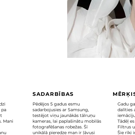
SADARBĪBAS
MĒRĶI
dzi
Pēdējos 5 gadus esmu
Gadu gai
 pa
sadarbojusies ar Samsung,
dalīties
ot
testējot viņu jaunākās tālruņu
iemācīju
s. Mani
kameras, lai paplašinātu mobilās
Tādēļ es
fotografēšanas robežas. Šī
Filtrus 
anu
unikālā pieredze man ir ļāvusi
Šie rīki i