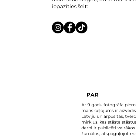
iepazīties šeit:
PAR
Ar 9 gadu fotogrāfa piere
mans ceļojums ir aizvedis
Latviju un ārpus tās, tver
mirkļus, kas stāsta stāstu
darbi ir publicēti vairākos
žurnālos, atspoguļojot m