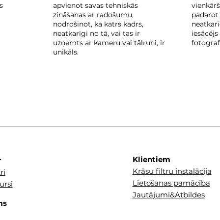
s
apvienot savas tehniskās
vienkār
zināšanas ar radošumu,
padarot
nodrošinot, ka katrs kadrs,
neatkarīg
neatkarīgi no tā, vai tas ir
iesācējs 
uzņemts ar kameru vai tālruni, ir
fotograf
unikāls.
Klientiem
r
Krāsu filtru instalācija
ri
Lietošanas pamācība
ursi
Jautājumi&Atbildes
ms