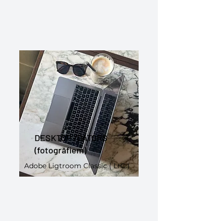
DESKTOP /DATORS
(fotogrāfiem)
Adobe Ligtroom Classic ( LrC )