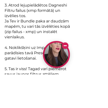
3. Atrod lejupielādētos Dagneshi
Filtru failus (xmp formātā) un
izvēlies tos.
Ja Tev ir Bundle paka ar daudzām
mapēm, tu vari tās izvēlēties kopā
(zip failus - xmp) un instalēt
vienlaikus.
4. Noklikšķini uz Import. Preseti
parādīsies tavā Presets panelī,
gatavi lietošanai.
5. Tas ir viss! Tagad vari piemērot
savus jaunos filtrus attēliem
Lightroom Classic.
Seko Dagneshi