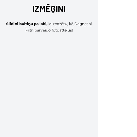
IZMĒĢINI
Slidini bultiņu pa labi,
lai redzētu, kā Dagneshi
Filtri pārveido fotoattēlus!