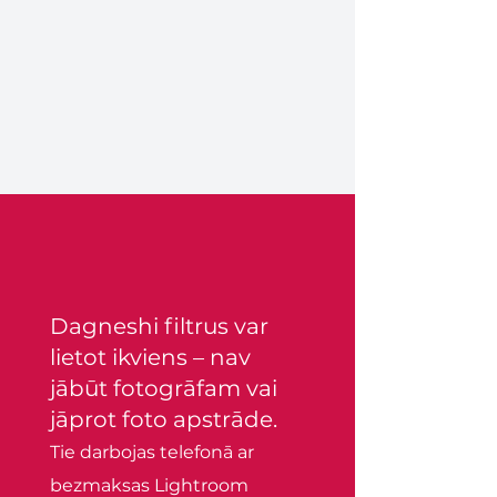
Dagneshi filtrus var
lietot ikviens – nav
jābūt fotogrāfam vai
jāprot foto apstrāde.
Tie darbojas telefonā ar
bezmaksas Lightroom