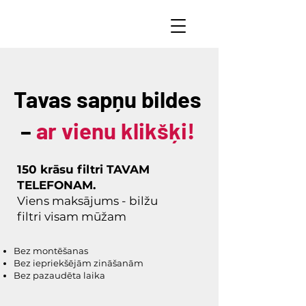
Tavas sapņu bildes
–
ar vienu klikšķi!
150 krāsu filtri TAVAM
TELEFONAM.
Viens maksājums - bilžu
filtri visam mūžam
Bez montēšanas
Bez iepriekšējām zināšanām
Bez pazaudēta laika