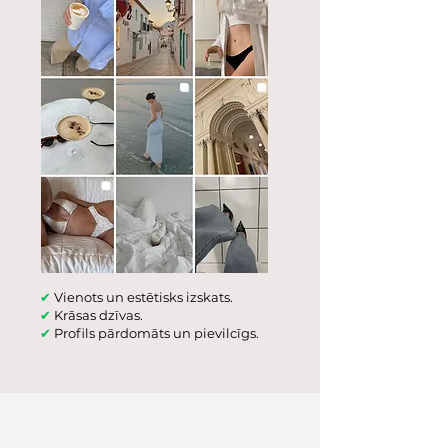
✔
Vienots un estētisks izskats.
✔
Krāsas dzīvas.
✔
Profils pārdomāts un pievilcīgs.