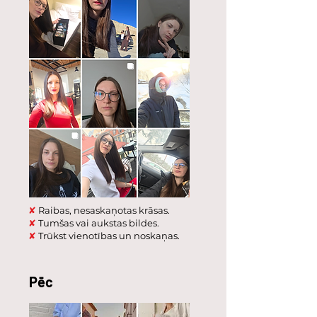
✘
Raibas, nesaskaņotas krāsas.
✘
Tumšas vai aukstas bildes.
✘
Trūkst vienotības un noskaņas.
Pēc