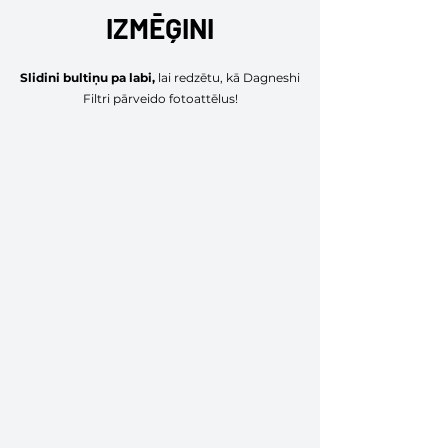
IZMĒĢINI
Slidini bultiņu pa labi,
lai redzētu, kā Dagneshi
Filtri pārveido fotoattēlus!