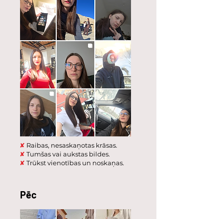
✘
Raibas, nesaskaņotas krāsas.
✘
Tumšas vai aukstas bildes.
✘
Trūkst vienotības un noskaņas.
Pēc