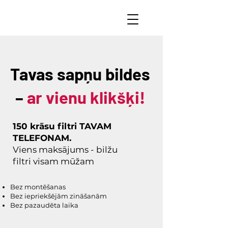
Tavas sapņu bildes
–
ar vienu klikšķi!
150 krāsu filtri TAVAM
TELEFONAM.
Viens maksājums - bilžu
filtri visam mūžam
Bez montēšanas
Bez iepriekšējām zināšanām
Bez pazaudēta laika