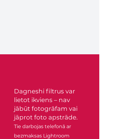
Dagneshi filtrus var
lietot ikviens – nav
jābūt fotogrāfam vai
jāprot foto apstrāde.
Tie darbojas telefonā ar
bezmaksas Lightroom