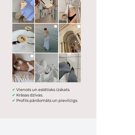
✔
Vienots un estētisks izskats.
✔
Krāsas dzīvas.
✔
Profils pārdomāts un pievilcīgs.