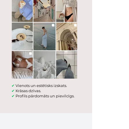
✔
Vienots un estētisks izskats.
✔
Krāsas dzīvas.
✔
Profils pārdomāts un pievilcīgs.