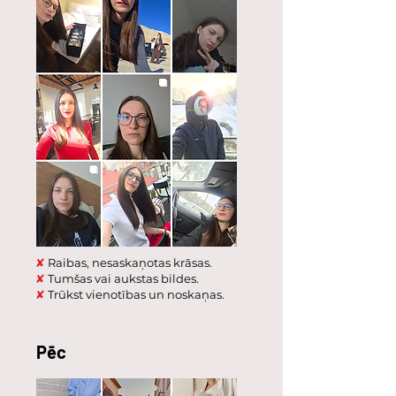
✘
Raibas, nesaskaņotas krāsas.
✘
Tumšas vai aukstas bildes.
✘
Trūkst vienotības un noskaņas.
Pēc