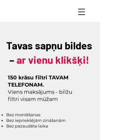
Tavas sapņu bildes
–
ar vienu klikšķi!
150 krāsu filtri TAVAM
TELEFONAM.
Viens maksājums - bilžu
filtri visam mūžam
Bez montēšanas
Bez iepriekšējām zināšanām
Bez pazaudēta laika