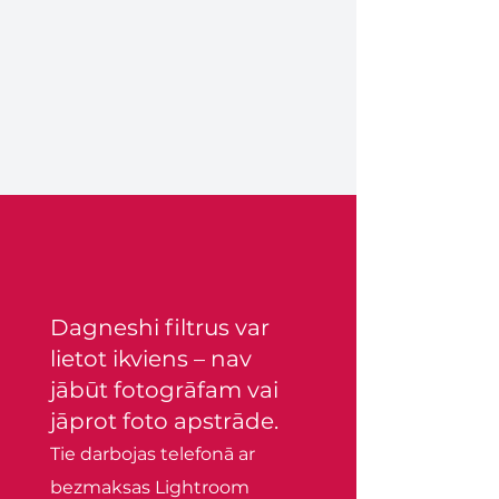
Dagneshi filtrus var
lietot ikviens – nav
jābūt fotogrāfam vai
jāprot foto apstrāde.
Tie darbojas telefonā ar
bezmaksas Lightroom