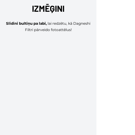
IZMĒĢINI
Slidini bultiņu pa labi,
lai redzētu, kā Dagneshi
Filtri pārveido fotoattēlus!