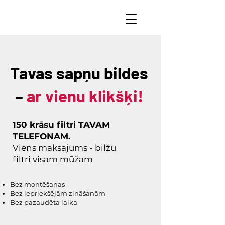
Tavas sapņu bildes
–
ar vienu klikšķi!
150 krāsu filtri TAVAM
TELEFONAM.
Viens maksājums - bilžu
filtri visam mūžam
Bez montēšanas
Bez iepriekšējām zināšanām
Bez pazaudēta laika