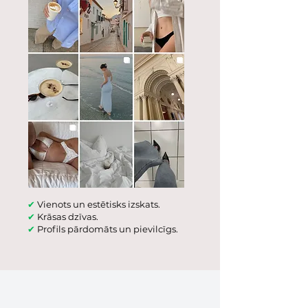
✔
Vienots un estētisks izskats.
✔
Krāsas dzīvas.
✔
Profils pārdomāts un pievilcīgs.