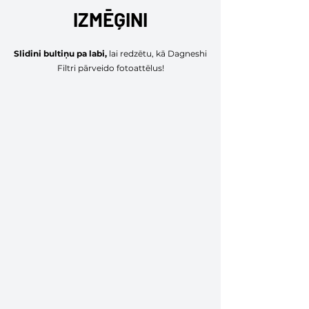
IZMĒĢINI
Slidini bultiņu pa labi,
lai redzētu, kā Dagneshi
Filtri pārveido fotoattēlus!