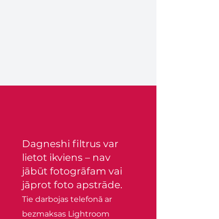
Dagneshi filtrus var
lietot ikviens – nav
jābūt fotogrāfam vai
jāprot foto apstrāde.
Tie darbojas telefonā ar
bezmaksas Lightroom