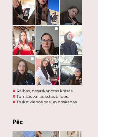
✘
Raibas, nesaskaņotas krāsas.
✘
Tumšas vai aukstas bildes.
✘
Trūkst vienotības un noskaņas.
Pēc