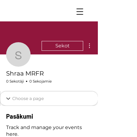
Vairāk darbību
Sekot
Shraa MRFR
Shraa MRFR
0 Sekotāji
0 Sekojamie
Pasākumi
Track and manage your events
here.