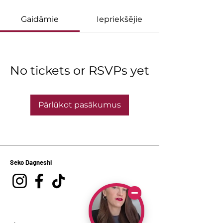
Gaidāmie
Iepriekšējie
No tickets or RSVPs yet
Pārlūkot pasākumus
Seko Dagneshi