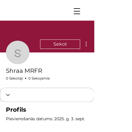
Vairāk darbību
Sekot
Shraa MRFR
Shraa MRFR
0 Sekotāji
0 Sekojamie
Profils
Pievienošanās datums: 2025. g. 3. sept.