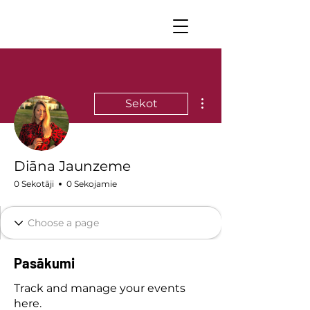
Vairāk darbību
Sekot
Diāna Jaunzeme
0 Sekotāji
0 Sekojamie
Pasākumi
Track and manage your events
here.