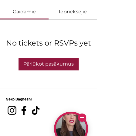
Gaidāmie
Iepriekšējie
No tickets or RSVPs yet
Pārlūkot pasākumus
Seko Dagneshi