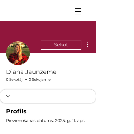
Vairāk darbību
Sekot
Diāna Jaunzeme
0 Sekotāji
0 Sekojamie
Profils
Pievienošanās datums: 2025. g. 11. apr.