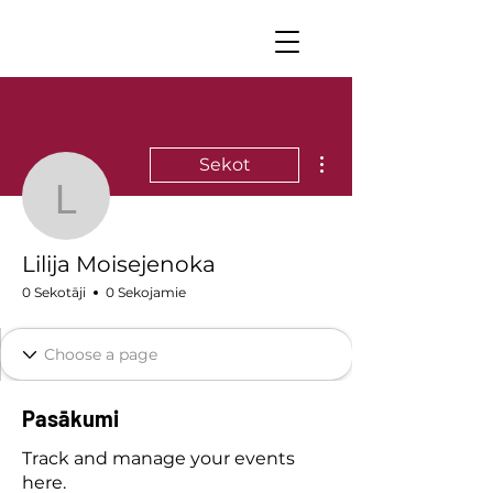
Vairāk darbību
Sekot
Lilija Moisejenoka
Lilija Moisejenoka
0 Sekotāji
0 Sekojamie
Pasākumi
Track and manage your events
here.