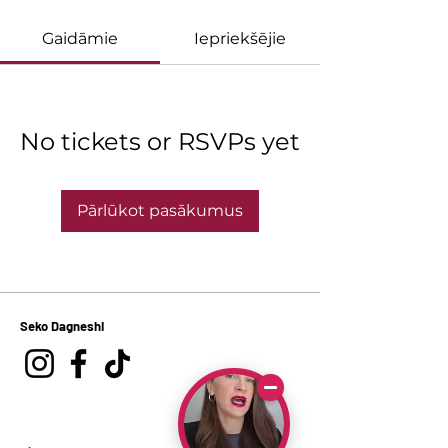
Gaidāmie
Iepriekšējie
No tickets or RSVPs yet
Pārlūkot pasākumus
Seko Dagneshi