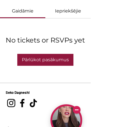
Gaidāmie
Iepriekšējie
No tickets or RSVPs yet
Pārlūkot pasākumus
Seko Dagneshi