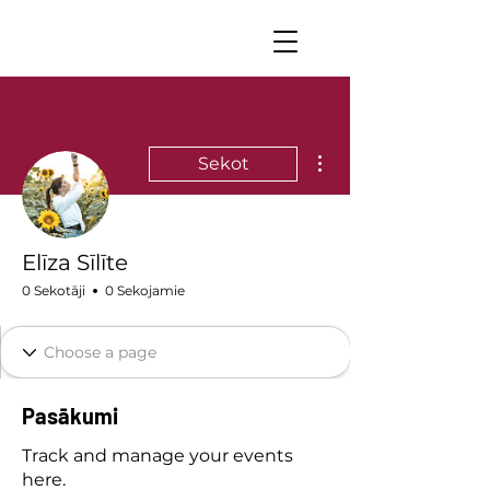
Vairāk darbību
Sekot
Elīza Sīlīte
0 Sekotāji
0 Sekojamie
Pasākumi
Track and manage your events
here.