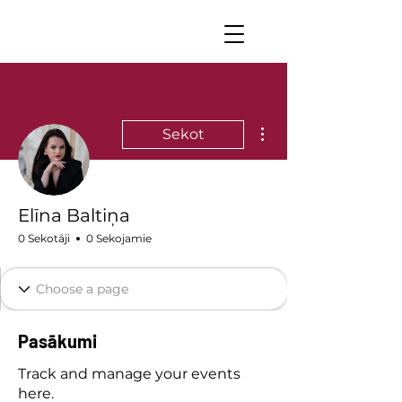
Vairāk darbību
Sekot
Elīna Baltiņa
0 Sekotāji
0 Sekojamie
Pasākumi
Track and manage your events
here.