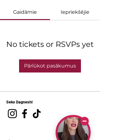
Gaidāmie
Iepriekšējie
No tickets or RSVPs yet
Pārlūkot pasākumus
Seko Dagneshi