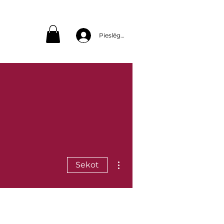
Pieslēgties
Vairāk darbību
Sekot