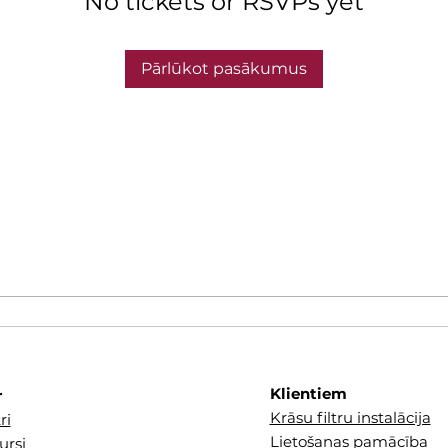
No tickets or RSVPs yet
Pārlūkot pasākumus
Klientiem
r
Krāsu filtru instalācija
ri
Lietošanas pamācība
ursi