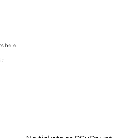
s here.
ie