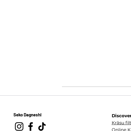
Seko Dagneshi
Discove
Krāsu filt
Online K