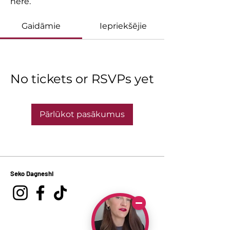
here.
Gaidāmie
Iepriekšējie
No tickets or RSVPs yet
Pārlūkot pasākumus
Seko Dagneshi