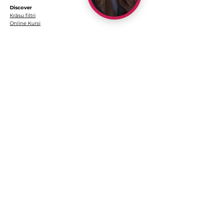
Discover
Krāsu filtri
Online Kursi
Par mums
Kontakti
Par mani
https://dagneshiphoto.com/
Klientiem
Krāsu filtru instalācija
Lietošanas pamācība
Jautājumi&Atbildes
Politikas
Noteikumi un nosacījumi
Privātuma politika
Atmaksas politika