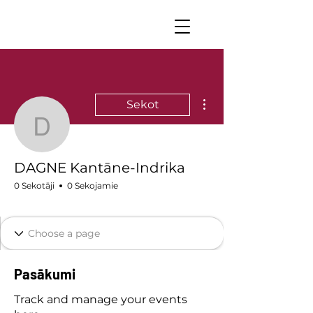
Vairāk darbību
Sekot
DAGNE Kantāne-Indrik
DAGNE Kantāne-Indrika
0 Sekotāji
0 Sekojamie
Dagneshi nozīmītes
+
4
Pasākumi
Track and manage your events