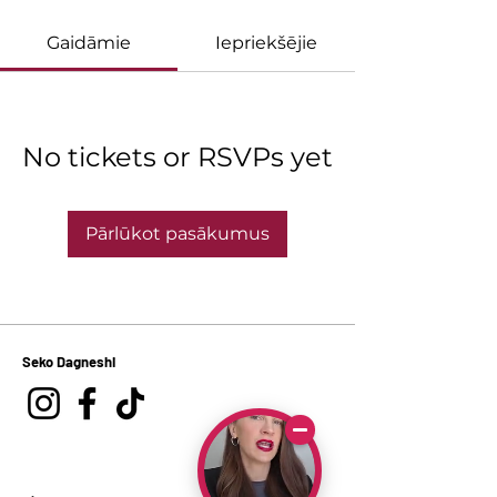
Gaidāmie
Iepriekšējie
No tickets or RSVPs yet
Pārlūkot pasākumus
Seko Dagneshi