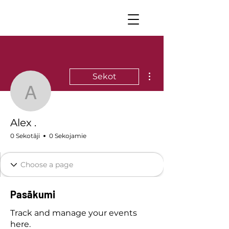
Vairāk darbību
Sekot
Alex .
Alex .
0 Sekotāji
0 Sekojamie
Pasākumi
Track and manage your events
here.