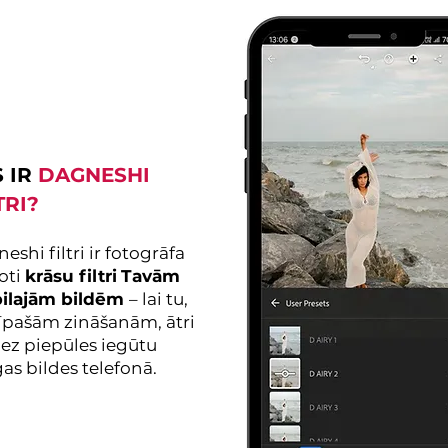
 IR
DAGNESHI
TRI?
eshi filtri ir fotogrāfa
oti
krāsu filtri
Tavām
ilajām bildēm
– lai tu,
īpašām zināšanām, ātri
ez piepūles iegūtu
īgas bildes telefonā.