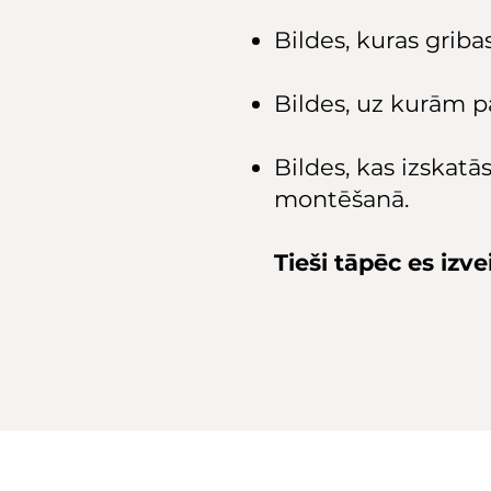
Bildes, kuras griba
Bildes, uz kurām pa
Bildes, kas izskatā
montēšanā.
Tieši tāpēc es izv