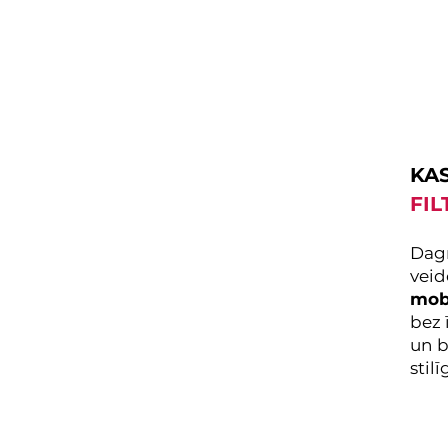
KAS
FIL
Dagn
veid
mob
bez 
un b
stil