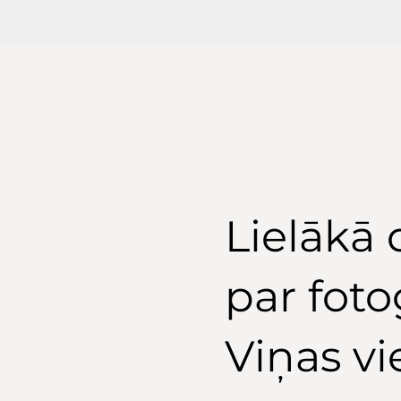
Lielākā 
par fot
Viņas vi