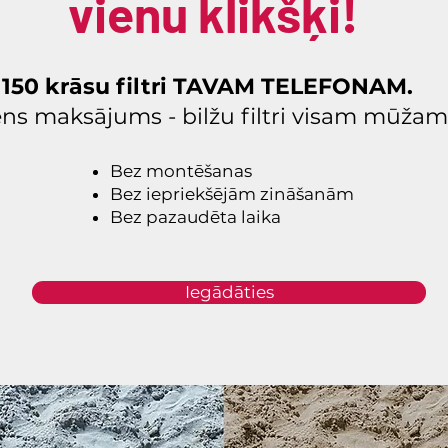
vienu klikšķi!
150 krāsu filtri TAVAM TELEFONAM.
ens maksājums - bilžu filtri visam mūžam
Bez montēšanas
Bez iepriekšējām zināšanām
Bez pazaudēta laika
Iegādāties