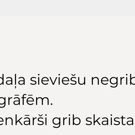
daļa sieviešu negri
ogrāfēm.
enkārši grib skaista