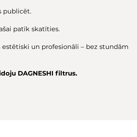
s publicēt.
šai patīk skatīties.
s estētiski un profesionāli – bez stundām
eidoju DAGNESHI filtrus.