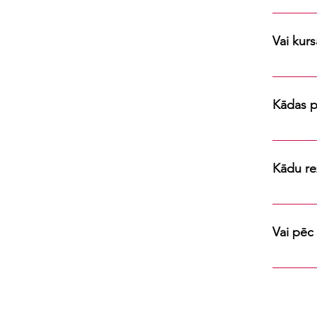
Kursa pa
sadarbīb
Vai kurs
Jā. Ja Te
uzdot sa
Kādas p
Viss, kas
datorā), 
Kādu re
nepiecieš
pratīsi f
kameras 
Vai pēc
kvalitatī
Jā - pēc