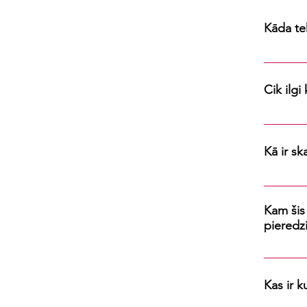
Kāda te
Tev var b
izmantojo
Cik ilgi
pielieto
Kurss būs
neierobe
Kā ir s
Kurss ir 
Kam šis 
pieredz
Šis kurss
būs node
Kas ir k
strukturē