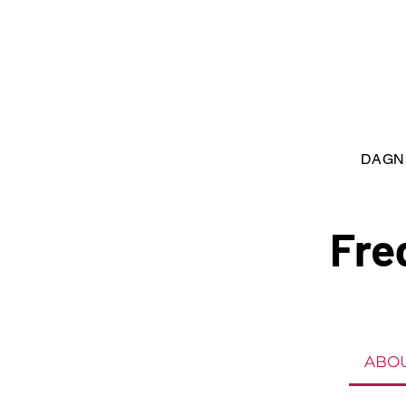
DAGN
Fre
ABOU