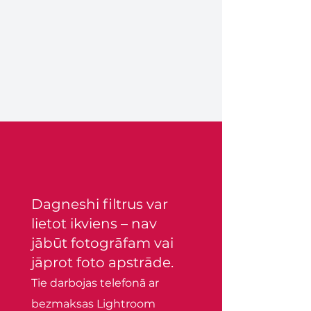
Dagneshi filtrus var
lietot ikviens – nav
jābūt fotogrāfam vai
jāprot foto apstrāde.
Tie darbojas telefonā ar
bezmaksas Lightroom