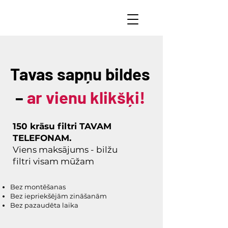
Tavas sapņu bildes
–
ar vienu klikšķi!
150 krāsu filtri TAVAM
TELEFONAM.
Viens maksājums - bilžu
filtri visam mūžam
Bez montēšanas
Bez iepriekšējām zināšanām
Bez pazaudēta laika