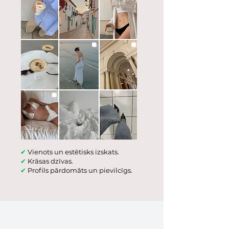
✔
Vienots un estētisks izskats.
✔
Krāsas dzīvas.
✔
Profils pārdomāts un pievilcīgs.