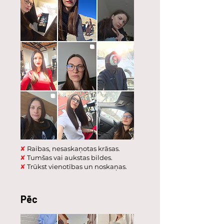
✘
Raibas, nesaskaņotas krāsas.
✘
Tumšas vai aukstas bildes.
✘
Trūkst vienotības un noskaņas.
Pēc