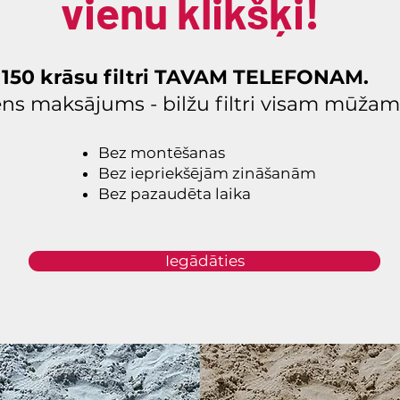
vienu klikšķi!
150 krāsu filtri TAVAM TELEFONAM.
ens maksājums - bilžu filtri visam mūžam
Bez montēšanas
Bez iepriekšējām zināšanām
Bez pazaudēta laika
Iegādāties