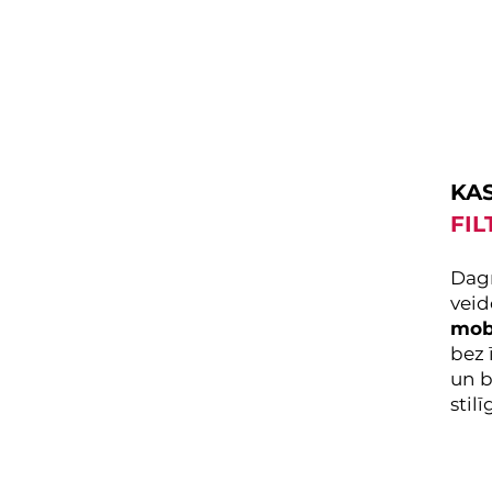
KAS
FIL
Dagn
veid
mob
bez 
un b
stil