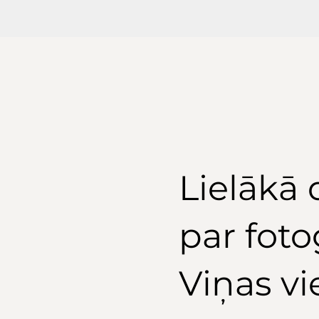
Lielākā 
par fot
Viņas vi