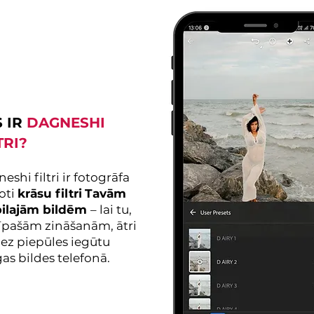
 IR
DAGNESHI
TRI?
eshi filtri ir fotogrāfa
oti
krāsu filtri
Tavām
ilajām bildēm
– lai tu,
īpašām zināšanām, ātri
ez piepūles iegūtu
īgas bildes telefonā.