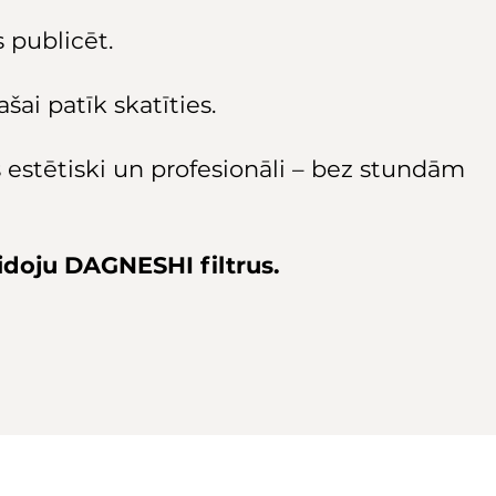
s publicēt.
šai patīk skatīties.
s estētiski un profesionāli – bez stundām
eidoju DAGNESHI filtrus.