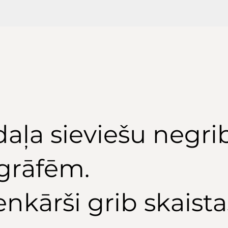
daļa sieviešu negri
ogrāfēm.
enkārši grib skaista