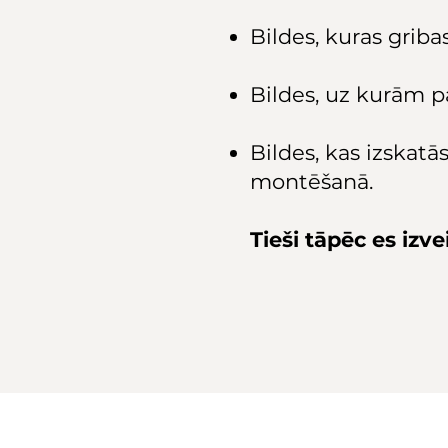
Bildes, kuras griba
Bildes, uz kurām pa
Bildes, kas izskatā
montēšanā.
Tieši tāpēc es izv