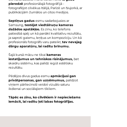
pieredzē
profesionālajā fotogrāfijā -
fotografējot cilvēkus Itālijā, Parīzē un Ņujorkā, ar
publikācijām žurnālos un citos medijos.
Septiņus gadus
esmu sadarbojusies ar
Samsung,
testējot viedtālruņu kameras
dažādos apstākļos.
Es zinu, ko telefons
patiesībā spēj un kā panākt kvalitatīvu rezultātu,
ja saproti gaismu, leņķus un kompozīciju. Un kā
profesionāls fotogrāfs varu pateikt,
tev nevajag
dārgu aparatūru, lai radītu brīnumu.
Šajā kursā mācu ne tikai
kameras
iestatījumus un tehniskos risinājumus,
bet
skaidru sistēmu, kas palīdz iegūt estētisku
rezultātu.
Pēdējos divus gadus esmu
apmācījusi gan
privātpersonas, gan uzņēmumus,
palīdzot
viņiem pārliecinoši veidot vizuālo saturu
ikdienai un sociālajiem tīkliem.
​Tāpēc es zinu, ko cilvēkiem ir nepieciešams
iemācīt, lai radītu ļoti labas fotogrāfijas.