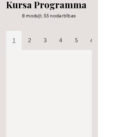
Kursa Programma
8 moduļi; 33 nodarbības
1
2
3
4
5
6