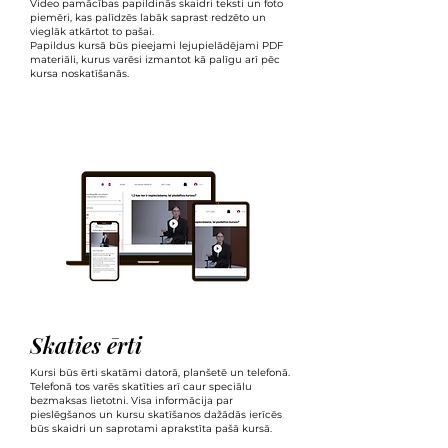
Video pamācības papildinās skaidri teksti un foto
piemēri, kas palīdzēs labāk saprast redzēto un
vieglāk atkārtot to pašai.
Papildus kursā būs pieejami lejupielādējami PDF
materiāli, kurus varēsi izmantot kā palīgu arī pēc
kursa noskatīšanās.
Skaties ērti
Kursi būs ērti skatāmi datorā, planšetē un telefonā.
Telefonā tos varēs skatīties arī caur speciālu
bezmaksas lietotni. Visa informācija par
pieslēgšanos un kursu skatīšanos dažādās ierīcēs
būs skaidri un saprotami aprakstīta pašā kursā.