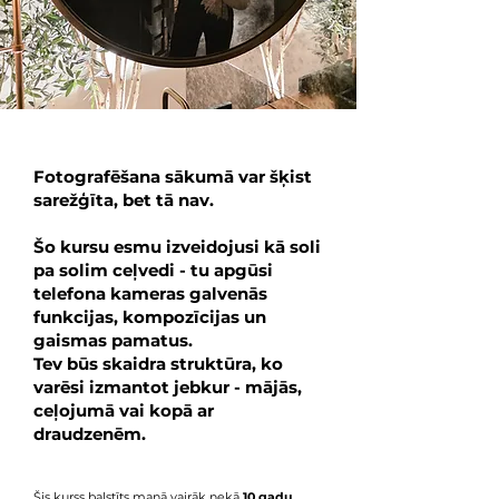
Fotografēšana
sākumā var šķist
sarežģīta, bet tā nav.
Šo kursu esmu izveidojusi kā soli
pa solim ceļvedi - tu apgūsi
telefona kameras galvenās
funkcijas, kompozīcijas un
gaismas pamatus.
Tev būs skaidra struktūra, ko
varēsi izmantot jebkur - mājās,
ceļojumā vai kopā ar
draudzenēm.
Šis kurss balstīts manā vairāk nekā
10 gadu