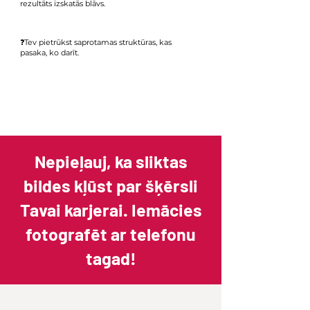
rezultāts izskatās blāvs.
❓T
ev pietrūkst saprotamas struktūras, kas
pasaka, ko darīt.
Nepieļauj, ka sliktas
bildes kļūst par šķērsli
Tavai karjerai. Iemācies
fotografēt ar telefonu
tagad!