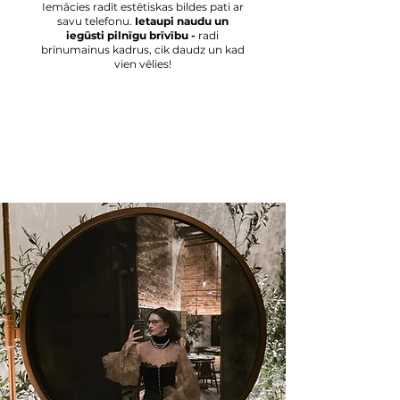
​Iemācies radīt estētiskas bildes pati ar
savu telefonu.
Ietaupi naudu un
iegūsti pilnīgu brīvību -
radi
brīnumainus kadrus, cik daudz un kad
vien vēlies!