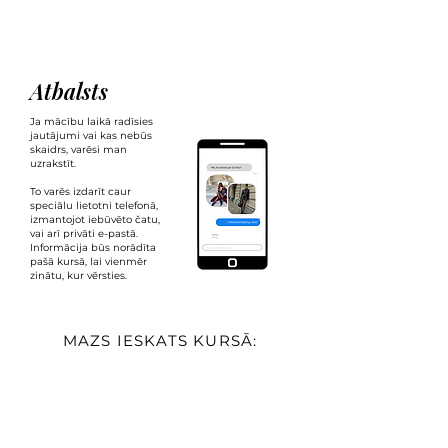
Atbalsts
Ja mācību laikā radīsies
jautājumi vai kas nebūs
skaidrs, varēsi man
uzrakstīt.
To varēs izdarīt caur
speciālu lietotni telefonā,
izmantojot iebūvēto čatu,
vai arī privāti e-pastā.
Informācija būs norādīta
pašā kursā, lai vienmēr
zinātu, kur vērsties.
MAZS IESKATS KURSĀ: