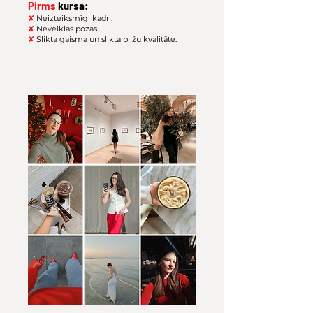
Pirms
kursa:
✘
Neizteiksmīgi kadri.
✘
Neveiklas pozas.
✘
Slikta gaisma un slikta bilžu kvalitāte.