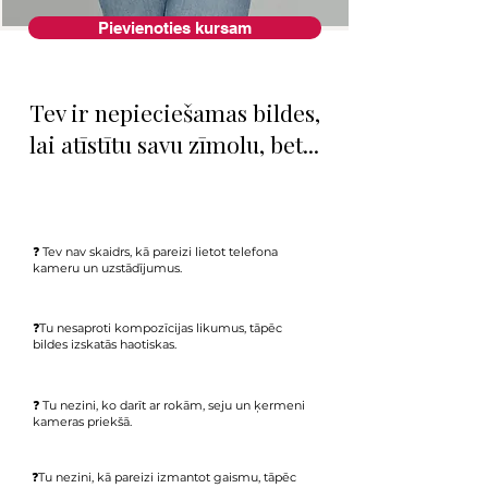
Pievienoties kursam
Tev ir nepieciešamas bildes,
lai atīstītu savu zīmolu, bet...
❓ Tev nav skaidrs, kā pareizi lietot telefona
kameru un uzstādījumus.
❓Tu nesaproti kompozīcijas likumus, tāpēc
bildes
izskatās haotiskas.​
❓ Tu nezini, ko darīt ar rokām, seju un ķermeni
kameras priekšā.
❓Tu nezini, kā pareizi izmantot gaismu, tāpēc