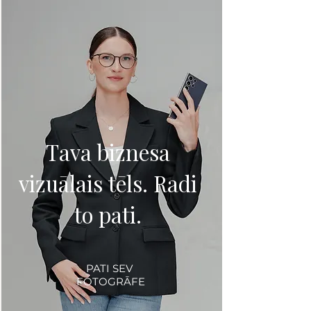
Tava biznesa
vizuālais tēls. Radi
to pati.
PATI SEV
FOTOGRĀFE