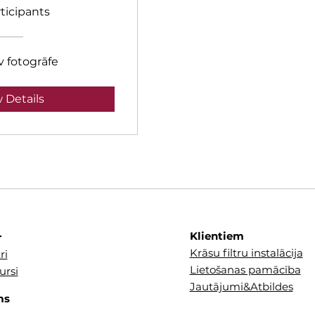
rticipants
v fotogrāfe
 Details
Klientiem
r
Krāsu filtru instalācija
ri
Lietošanas pamācība
ursi
Jautājumi&Atbildes
ms