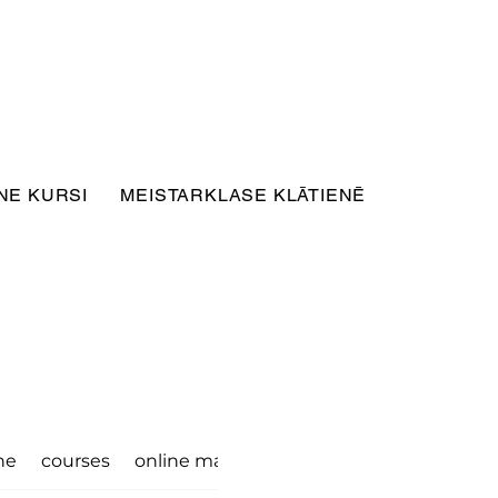
NE KURSI
MEISTARKLASE KLĀTIENĒ
ne
courses
online masterclass
photography
wo