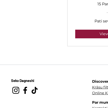
15 Pa
Pati se
View
Seko Dagneshi
Discove
Krāsu filt
Online K
Par mu