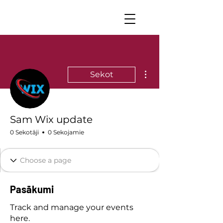
Vairāk darbību
Sekot
Sam Wix update
0 Sekotāji
0 Sekojamie
Pasākumi
Track and manage your events
here.