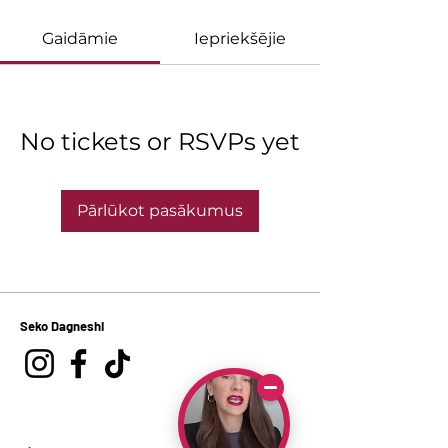
Gaidāmie
Iepriekšējie
No tickets or RSVPs yet
Pārlūkot pasākumus
Seko Dagneshi