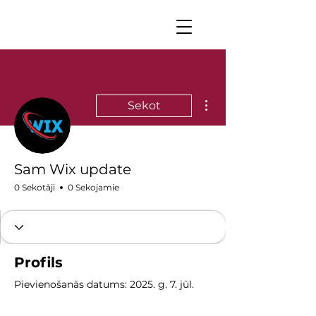
Vairāk darbību
Sekot
Sam Wix update
0 Sekotāji
0 Sekojamie
Profils
Pievienošanās datums: 2025. g. 7. jūl.