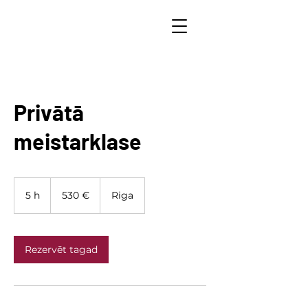
Privātā
meistarklase
530
eiro
5 h
5
530 €
Riga
h
Rezervēt tagad