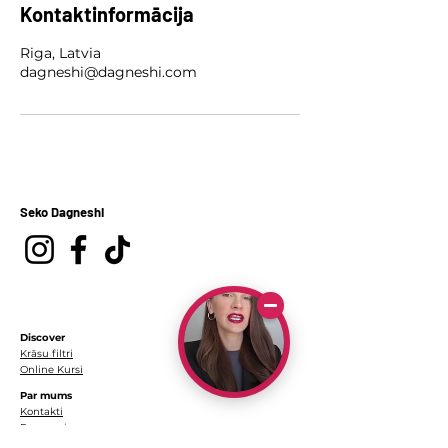
Kontaktinformācija
Riga, Latvia
dagneshi@dagneshi.com
Seko Dagneshi
Discover
Krāsu filtri
Online Kursi
Par mums
Kontakti
Par mani
https://dagneshiphoto.com/