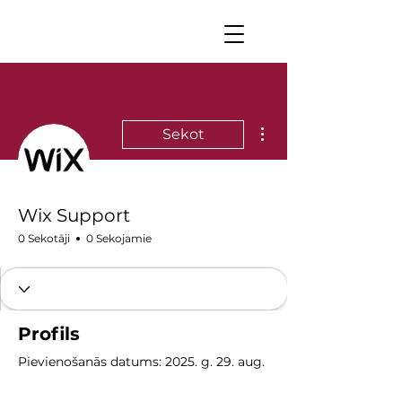
Vairāk darbību
Sekot
Wix Support
0 Sekotāji
0 Sekojamie
Profils
Pievienošanās datums: 2025. g. 29. aug.