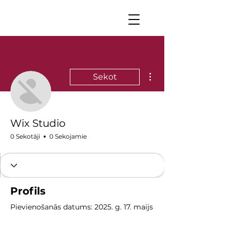
Vairāk darbību
Sekot
Wix Studio
0 Sekotāji
0 Sekojamie
Profils
Pievienošanās datums: 2025. g. 17. maijs