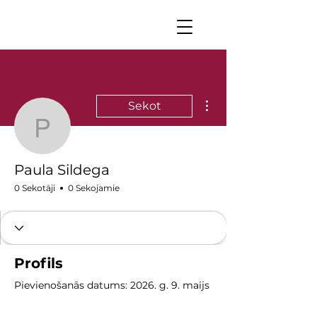
Vairāk darbību
Sekot
Paula Sildega
Paula Sildega
0 Sekotāji
0 Sekojamie
Profils
Pievienošanās datums: 2026. g. 9. maijs