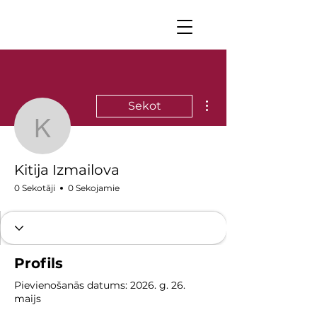
Vairāk darbību
Sekot
Kitija Izmailova
Kitija Izmailova
0 Sekotāji
0 Sekojamie
Profils
Pievienošanās datums: 2026. g. 26.
maijs