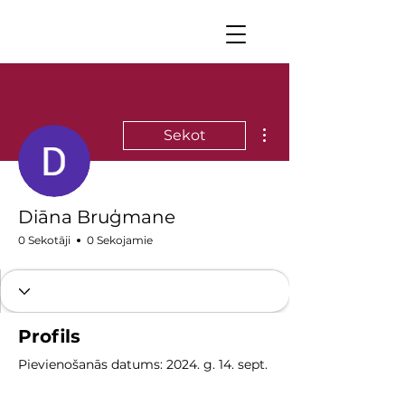
Vairāk darbību
Sekot
Diāna Bruģmane
0 Sekotāji
0 Sekojamie
Profils
Pievienošanās datums: 2024. g. 14. sept.