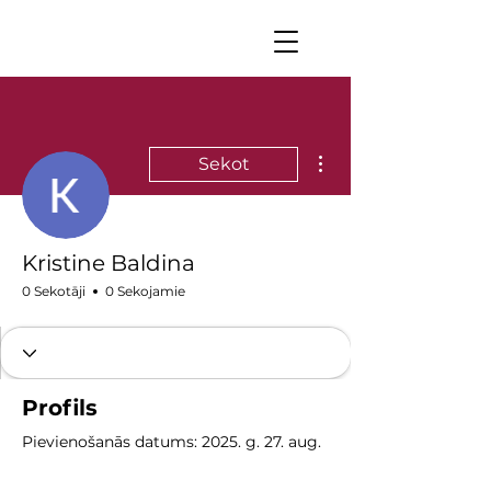
Vairāk darbību
Sekot
Kristine Baldina
0 Sekotāji
0 Sekojamie
Profils
Pievienošanās datums: 2025. g. 27. aug.