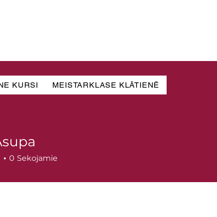
NE KURSI
MEISTARKLASE KLĀTIENĒ
Asupa
pa
i
0
Sekojamie