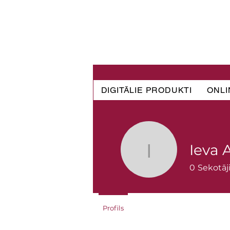
DIGITĀLIE PRODUKTI
ONLI
Ieva 
Ieva Asu
0
Sekotāj
Profils