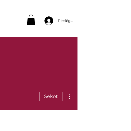
Pieslēgties
Vairāk darbību
Sekot